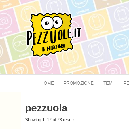
Pezzuole.it
Crea la tua
pezzuola
personalizzata
HOME
PROMOZIONE
TEMI
P
pezzuola
Showing 1–12 of 23 results