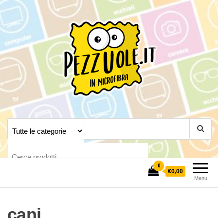
Pezzuole.it
Crea la tua pezzuola
personalizzata
0
€0,00
Menu
cani