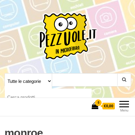
Pezzuole.it
Crea la tua pezzuola
personalizzata
0
€0,00
Menu
monroe