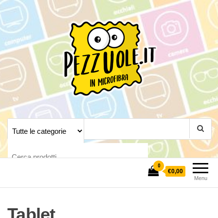
Pezzuole.it
Crea la tua pezzuola
personalizzata
0
€0,00
Menu
Tablet